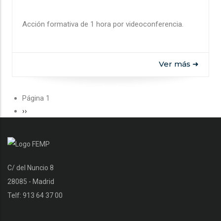
Acción formativa de 1 hora por videoconferencia.
Ver más ➜
Paginación
Página 1
Siguiente
››
página
C/ del Nuncio 8
28085 - Madrid
Telf: 913 64 37 00