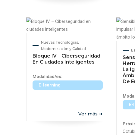
Nuevas Tecnologías,
Modernización y Calidad
Es
Bloque IV – Ciberseguridad
Sensi
En Ciudades Inteligentes
Herr
La I
Ámbi
Modalidad/es:
De E
E-learning
Modal
E-
Ver más ➜
Próxi
Octub