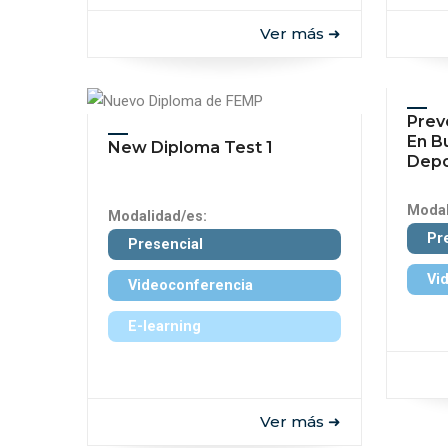
Ver más ➜
Prev
En B
New Diploma Test 1
Depo
Modal
Modalidad/es:
Pr
Presencial
Vi
Videoconferencia
E-learning
Ver más ➜