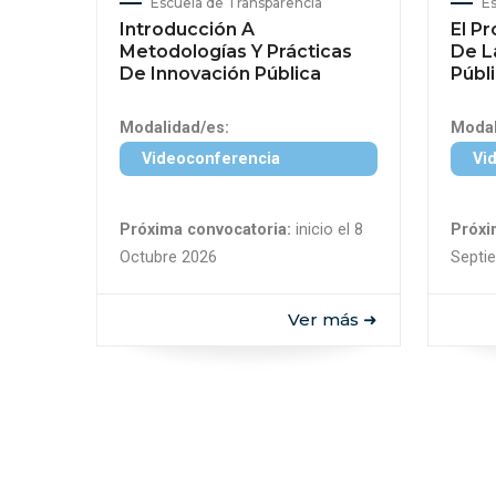
Escuela de Transparencia
Es
Introducción A
El P
Metodologías Y Prácticas
De L
De Innovación Pública
Públ
Modalidad/es:
Modal
Videoconferencia
Vi
Próxima convocatoria:
inicio el 8
Próxi
Octubre 2026
Septi
Ver más ➜