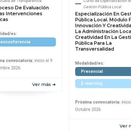
cuela de Transparencia
Curso de Especialización e
Gestión Pública Local
roceso De Evaluación
as Intervenciones
Especialización En Ges
icas
Pública Local. Módulo F
Innovación Y Creativid
La Administración Loca
idad/es:
Creatividad En La Gest
deoconferencia
Pública Para La
Transversalidad
ma convocatoria:
inicio el 9
Modalidad/es:
embre 2026
Presencial
E-learning
Ver más ➜
Próxima convocatoria:
inici
Octubre 2026
Ver 