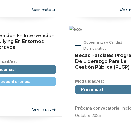
Ver más ➜
Ver 
ención En Intervención
ullying En Entornos
Gobernanza y Calidad
rtivos
Democrática
Becas Parciales Progr
De Liderazgo Para La
idad/es:
Gestión Pública (PLGP)
esencial
Modalidad/es:
deoconferencia
Presencial
Próxima convocatoria:
inicio
Ver más ➜
Octubre 2026