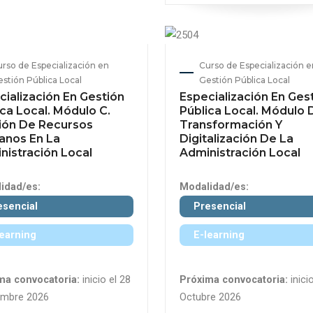
rso de Especialización en
Curso de Especialización e
stión Pública Local
Gestión Pública Local
cialización En Gestión
Especialización En Ges
ca Local. Módulo C.
Pública Local. Módulo 
ión De Recursos
Transformación Y
nos En La
Digitalización De La
nistración Local
Administración Local
idad/es:
Modalidad/es:
esencial
Presencial
learning
E-learning
ma convocatoria:
inicio el 28
Próxima convocatoria:
inicio
embre 2026
Octubre 2026