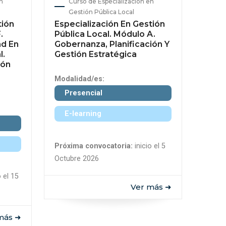
n
Curso de Especialización en
Gestión Pública Local
tión
Especialización En Gestión
.
Pública Local. Módulo A.
ad En
Gobernanza, Planificación Y
l.
Gestión Estratégica
ión
Modalidad/es:
Presencial
E-learning
Próxima convocatoria:
inicio el 5
Octubre 2026
o el 15
Ver más ➜
más ➜