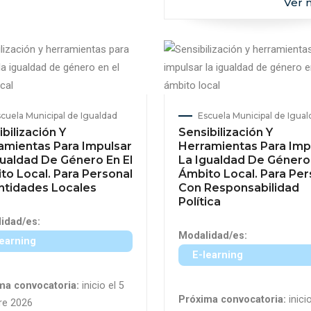
Ver 
cuela Municipal de Igualdad
Escuela Municipal de Igua
bilización Y
Sensibilización Y
amientas Para Impulsar
Herramientas Para Imp
gualdad De Género En El
La Igualdad De Género 
to Local. Para Personal
Ámbito Local. Para Per
ntidades Locales
Con Responsabilidad
Política
idad/es:
Modalidad/es:
learning
E-learning
ma convocatoria:
inicio el 5
Próxima convocatoria:
inicio
re 2026