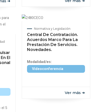
Ver más ➜
más ➜
Normativa y Legislación
Central De Contratación.
Acuerdos Marco Para La
ldad
Prestación De Servicios.
Novedades.
ulsar
En El
Modalidad/es:
sonal
Videoconferencia
Ver más ➜
 el 5