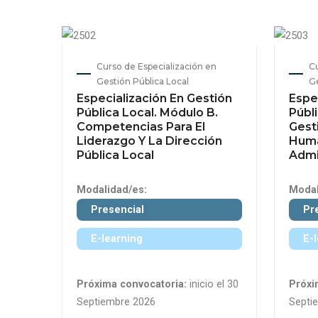
Curso de Especialización en
Cu
Gestión Pública Local
Ge
Especialización En Gestión
Espe
Pública Local. Módulo B.
Públi
Competencias Para El
Gest
Liderazgo Y La Dirección
Huma
Pública Local
Admi
Modalidad/es:
Modal
Presencial
Pr
E-learning
E-
Próxima convocatoria:
inicio el 30
Próxi
Septiembre 2026
Septi