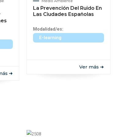
 de
Medio Ambiente
La Prevención Del Ruido En
Las Ciudades Españolas
y
nes
Modalidad/es:
E-learning
Ver más ➜
más ➜