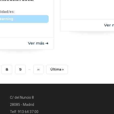
idad/es:
learning
Ver 
Ver más ➜
…
e
Page
8
Page
9
Siguiente
››
Última
Última »
Página
Página
C/ del Nuncio 8
28085 - Madrid
Telf: 913 64 37 00