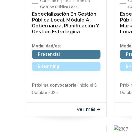
Curso de Especialización en
Cu
Gestión Pública Local
Ge
Especialización En Gestión
Espe
Pública Local. Módulo A.
Públi
Gobernanza, Planificación Y
Mark
Gestión Estratégica
Loca
Modalidad/es:
Modal
Presencial
Pr
E-learning
E-
Próxima convocatoria:
inicio el 5
Próxi
Octubre 2026
Octub
Ver más ➜