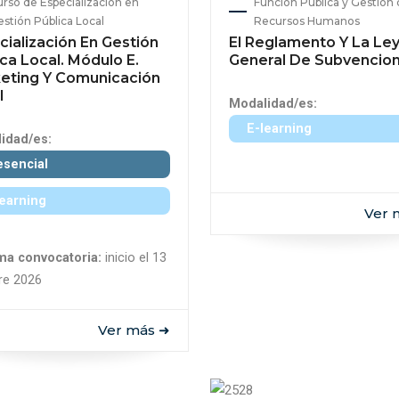
rso de Especialización en
Función Pública y Gestión
stión Pública Local
Recursos Humanos
cialización En Gestión
El Reglamento Y La Le
ca Local. Módulo E.
General De Subvencio
eting Y Comunicación
l
Modalidad/es:
E-learning
idad/es:
esencial
learning
Ver 
ma convocatoria:
inicio el 13
re 2026
Ver más ➜