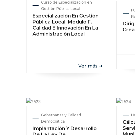
Curso de Especialización en
Gestión Pública Local
Fu
Especialización En Gestión
R
Pública Local. Módulo F.
Diri
Calidad E Innovación En La
Crea
Administración Local
Ver más ➜
Gobernanza y Calidad
Ha
Democrática
Cálc
Serv
Implantación Y Desarrollo
Muni
De La Ley De