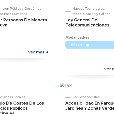
nción Pública y Gestión de
Nuevas Tecnologías,
ecursos Humanos
Modernización y Calidad
gir Personas De Manera
Ley General De
tiva
Telecomunicaciones
Modalidad/es:
E-learning
Ver más ➜
Ver 
ciendas Locales
Servicios Sociales
ulo De Costes De Los
Accesibilidad En Parqu
icios Públicos
Jardines Y Zonas Verd
cipales