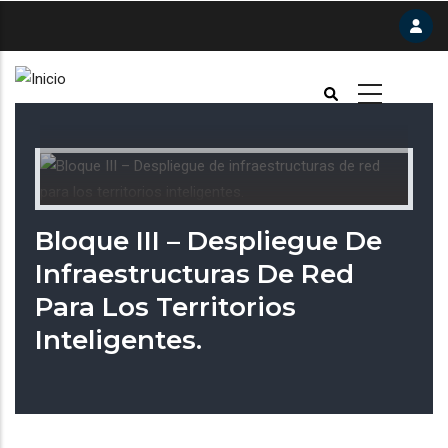
Pasar
al
contenido
principal
Bloque III – Despliegue De
Infraestructuras De Red
Para Los Territorios
Inteligentes.