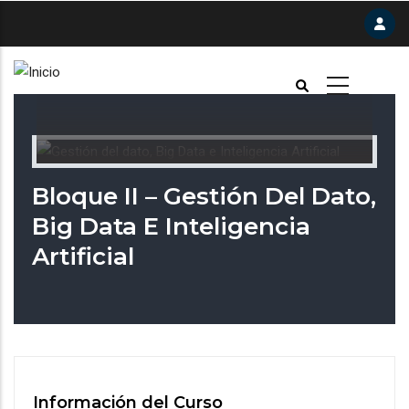
Pasar
al
contenido
principal
Bloque II – Gestión Del Dato,
Big Data E Inteligencia
Artificial
Información del Curso