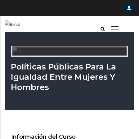
Pasar
al
contenido
principal
Políticas Públicas Para La
Igualdad Entre Mujeres Y
Hombres
Información del Curso