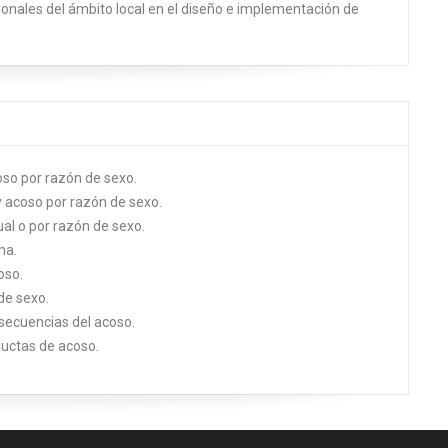
esionales del ámbito local en el diseño e implementación de
so por razón de sexo.
y acoso por razón de sexo.
al o por razón de sexo.
ma.
oso.
de sexo.
nsecuencias del acoso.
ductas de acoso.